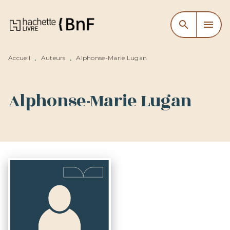
MENU
RECHERCHE
CONTENU
search
menu
PIED DE PAGE
Accueil
Auteurs
Alphonse-Marie Lugan
•
•
Alphonse-Marie Lugan