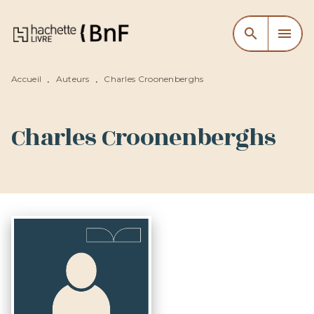
MENU
RECHERCHE
CONTENU
search
menu
PIED DE PAGE
Accueil
Auteurs
Charles Croonenberghs
•
•
Charles Croonenberghs