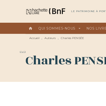
MENU
RECHERCHE
CONTEN
LE PATRIMOINE À POR
home
QUI SOMMES-NOUS
arrow_drop_down
NOS LIVR
Accueil
Auteurs
Charles PENSÉE
•
•
Charles PENS