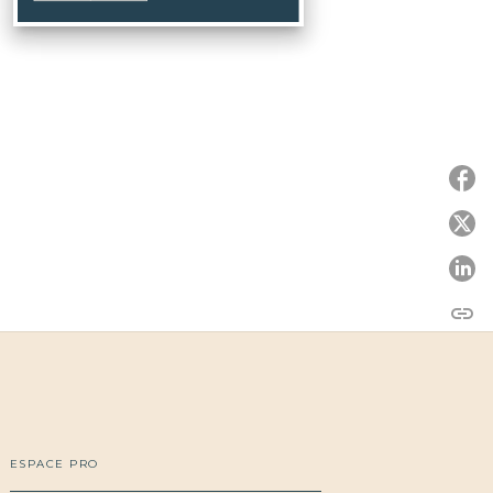
P
P
link
C
ESPACE PRO