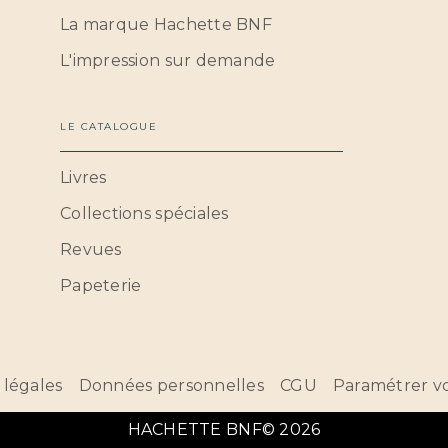
La marque Hachette BNF
L'impression sur demande
LE CATALOGUE
Livres
Collections spéciales
Revues
Papeterie
 légales
Données personnelles
CGU
Paramétrer vo
HACHETTE BNF© 2026