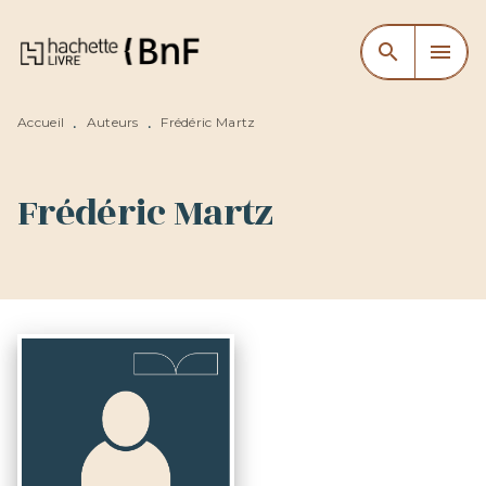
MENU
RECHERCHE
CONTENU
search
menu
PIED DE PAGE
Accueil
Auteurs
Frédéric Martz
•
•
Frédéric Martz