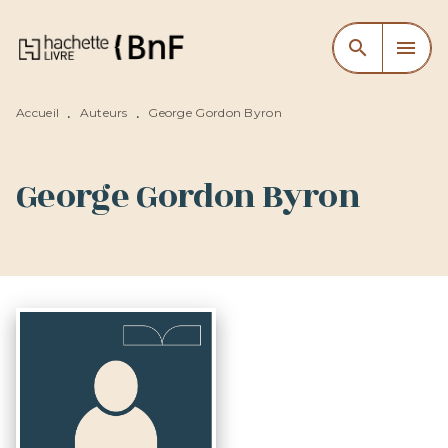
MENU
RECHERCHE
CONTENU
search
menu
PIED DE PAGE
Accueil
Auteurs
George Gordon Byron
•
•
George Gordon Byron