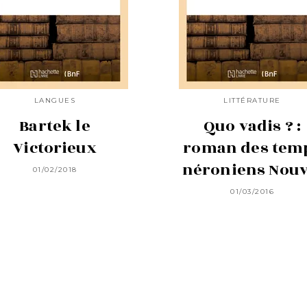
LANGUES
LITTÉRATURE
Bartek le
Quo vadis ? :
Victorieux
roman des tem
néroniens Nou
01/02/2018
01/03/2016