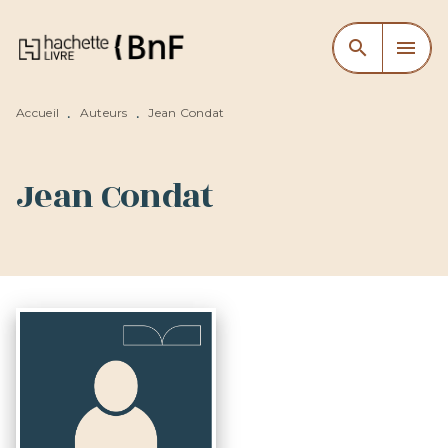
MENU
RECHERCHE
CONTENU
search
menu
PIED DE PAGE
Accueil
Auteurs
Jean Condat
•
•
Jean Condat