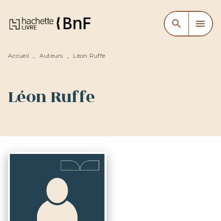
MENU
RECHERCHE
CONTENU
search
menu
PIED DE PAGE
Accueil
Auteurs
Léon Ruffe
•
•
Léon Ruffe