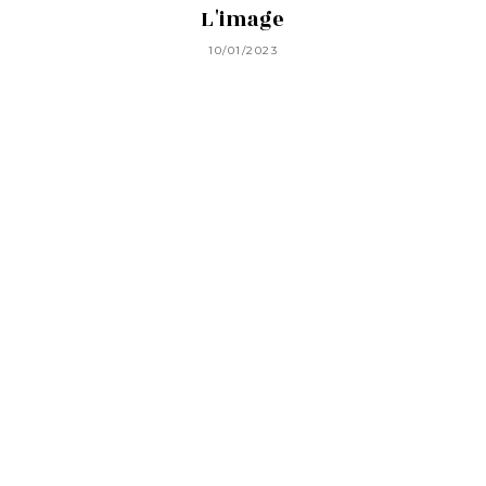
L'image
10/01/2023
58 rue Jean Bleuzen
92170 Vanves
Foire aux questions