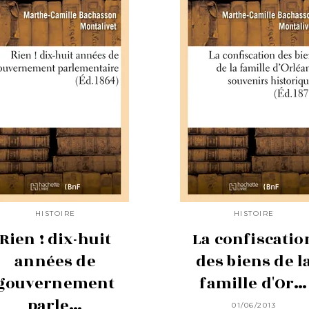
HISTOIRE
HISTOIRE
Rien ! dix-huit
La confiscatio
années de
des biens de l
gouvernement
famille d'Or…
parle…
01/06/2013