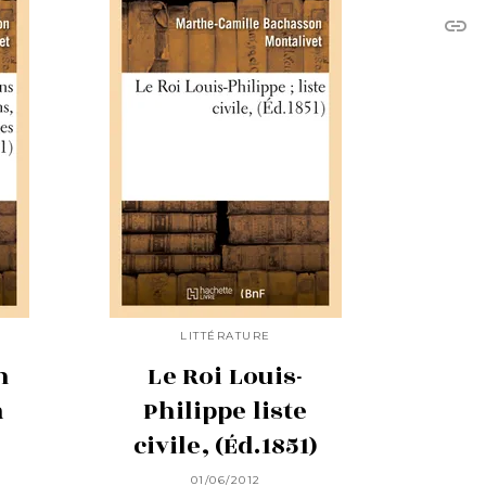
link
C
LITTÉRATURE
n
Le Roi Louis-
a
Philippe liste
civile, (Éd.1851)
01/06/2012