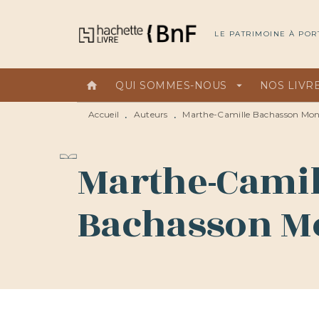
MENU
RECHERCHE
CONTEN
LE PATRIMOINE À POR
home
QUI SOMMES-NOUS
arrow_drop_down
NOS LIVR
Accueil
Auteurs
Marthe-Camille Bachasson Mon
•
•
Marthe-Camil
Bachasson Mo