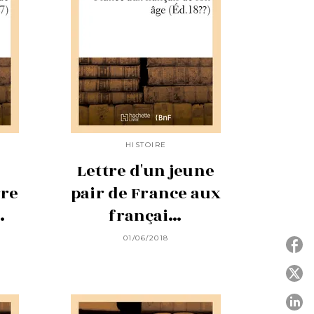
HISTOIRE
Lettre d'un jeune
rre
pair de France aux
…
françai…
01/06/2018
P
P