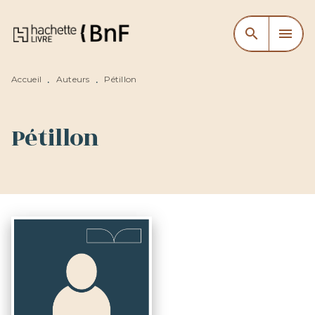
MENU
RECHERCHE
CONTENU
search
menu
PIED DE PAGE
Accueil
Auteurs
Pétillon
•
•
Pétillon