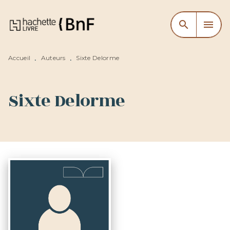
MENU
RECHERCHE
CONTENU
search
menu
PIED DE PAGE
Accueil
Auteurs
Sixte Delorme
•
•
Sixte Delorme