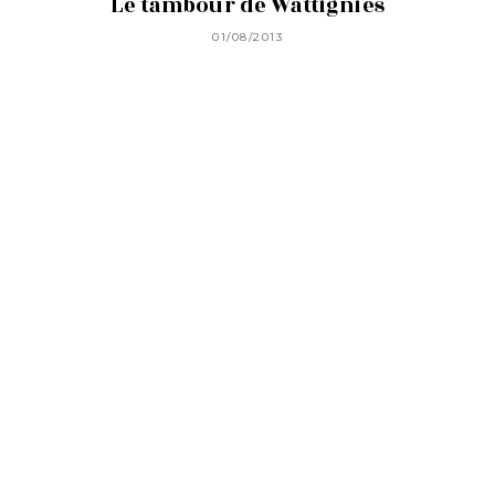
Le tambour de Wattignies
01/08/2013
58 rue Jean Bleuzen
92170 Vanves
Foire aux questions