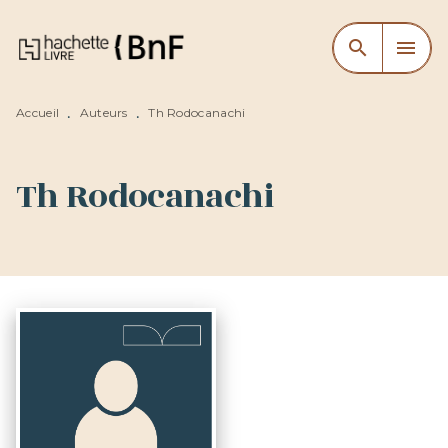
MENU
RECHERCHE
CONTENU
search
menu
PIED DE PAGE
Accueil
Auteurs
Th Rodocanachi
•
•
Th Rodocanachi