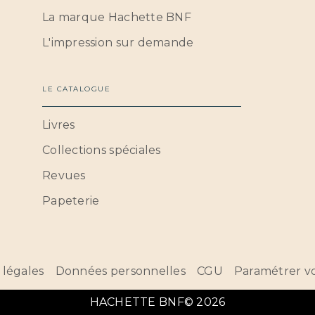
La marque Hachette BNF
L'impression sur demande
LE CATALOGUE
Livres
Collections spéciales
Revues
Papeterie
 légales
Données personnelles
CGU
Paramétrer vo
HACHETTE BNF© 2026