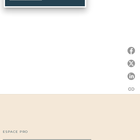
P
P
link
C
ESPACE PRO