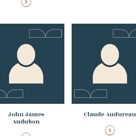
chevron_right
John James
Claude Audureau
Audubon
chevron_right