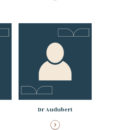
Dr Audubert
chevron_right