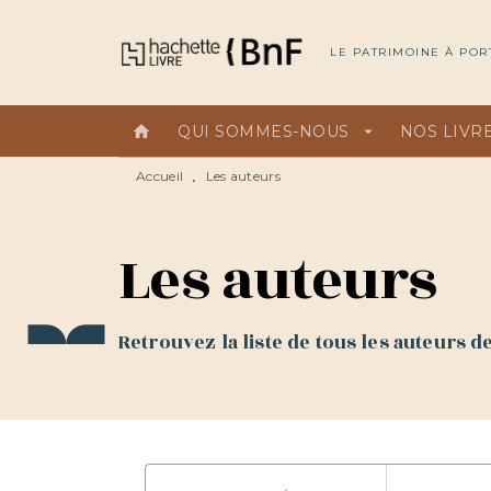
MENU
RECHERCHE
CONTEN
LE PATRIMOINE À POR
home
QUI SOMMES-NOUS
arrow_drop_down
NOS LIVR
Accueil
Les auteurs
•
Les auteurs
Retrouvez la liste de tous les auteurs 