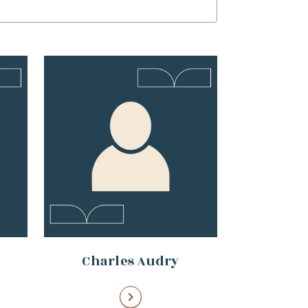
Charles Audry
chevron_right