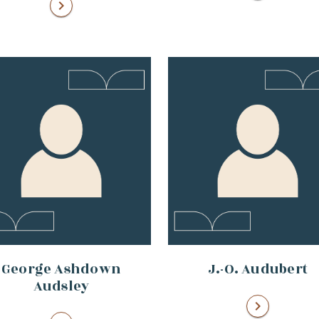
chevron_right
George Ashdown
J.-O. Audubert
Audsley
chevron_right