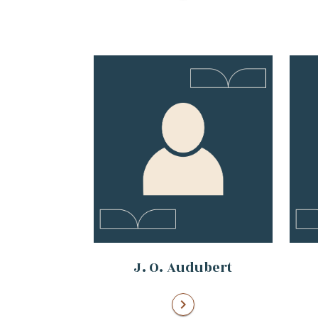
J. O. Audubert
chevron_right