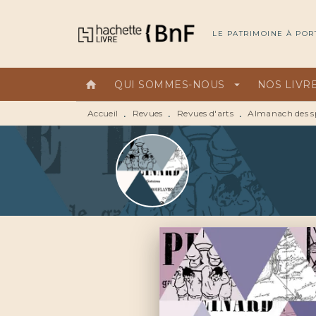
MENU
RECHERCHE
CONTEN
LE PATRIMOINE À POR
home
QUI SOMMES-NOUS
arrow_drop_down
NOS LIVR
Accueil
Revues
Revues d'arts
Almanach des s
•
•
•