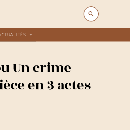
search
search
ACTUALITÉS
arrow_drop_down
ou Un crime
ièce en 3 actes