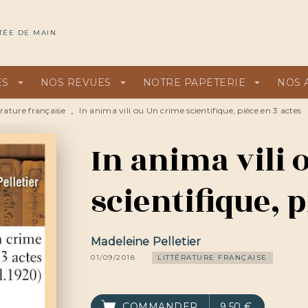
U
PIED DE PAGE
TÉE DE MAIN
ES
arrow_drop_down
NOS REVUES
arrow_drop_down
NOTRE PAPETERIE
arrow_drop_down
NOS 
érature française
In anima vili ou Un crime scientifique, pièce en 3 actes
•
In anima vili 
scientifique, p
Madeleine Pelletier
01/09/2018
LITTÉRATURE FRANÇAISE
COMMANDER
9,50 €