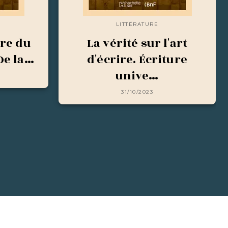
LITTÉRATURE
ire du
La vérité sur l'art
De la…
d'écrire. Écriture
unive…
31/10/2023