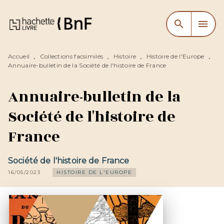
MENU
RECHERCHE
CONTENU
search
menu
PIED DE PAGE
Accueil
Collections facsimilés
Histoire
Histoire de l'Europe
•
•
•
•
Annuaire-bulletin de la Société de l'histoire de France
Annuaire-bulletin de la
Société de l'histoire de
France
Société de l'histoire de France
16/05/2023
HISTOIRE DE L'EUROPE