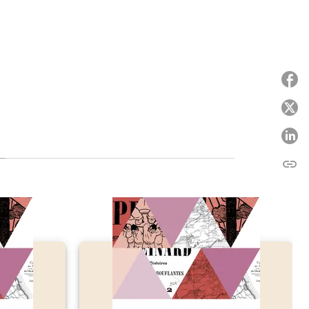
P
P
link
C