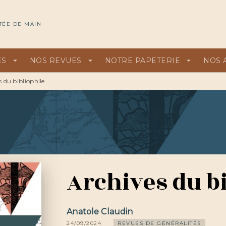
U
PIED DE PAGE
TÉE DE MAIN
ES
arrow_drop_down
NOS REVUES
arrow_drop_down
NOTRE PAPETERIE
arrow_drop_down
NOS 
 du bibliophile
Archives du bi
Anatole Claudin
24/09/2024
REVUES DE GÉNÉRALITÉS