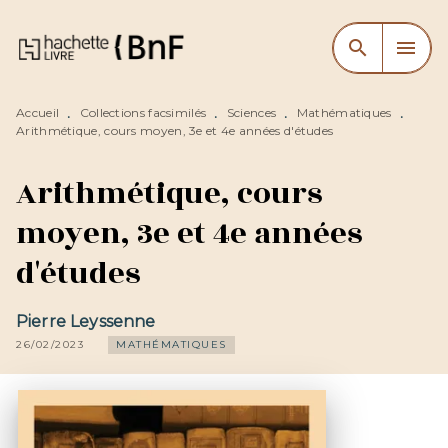
MENU
RECHERCHE
CONTENU
search
menu
PIED DE PAGE
Accueil
Collections facsimilés
Sciences
Mathématiques
•
•
•
•
Arithmétique, cours moyen, 3e et 4e années d'études
Arithmétique, cours
moyen, 3e et 4e années
d'études
Pierre Leyssenne
26/02/2023
MATHÉMATIQUES