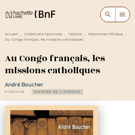
MENU
RECHERCHE
CONTENU
search
menu
PIED DE PAGE
Accueil
Collections facsimilés
Histoire
Histoire de l'Afrique
•
•
•
•
Au Congo français, les missions catholiques
Au Congo français, les
missions catholiques
André Boucher
01/09/2018
HISTOIRE DE L'AFRIQUE