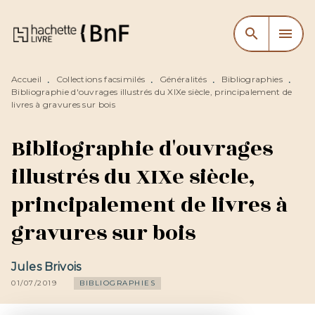
MENU
RECHERCHE
CONTENU
search
menu
PIED DE PAGE
Accueil
Collections facsimilés
Généralités
Bibliographies
•
•
•
•
Bibliographie d'ouvrages illustrés du XIXe siècle, principalement de
livres à gravures sur bois
Bibliographie d'ouvrages
illustrés du XIXe siècle,
principalement de livres à
gravures sur bois
Jules Brivois
01/07/2019
BIBLIOGRAPHIES