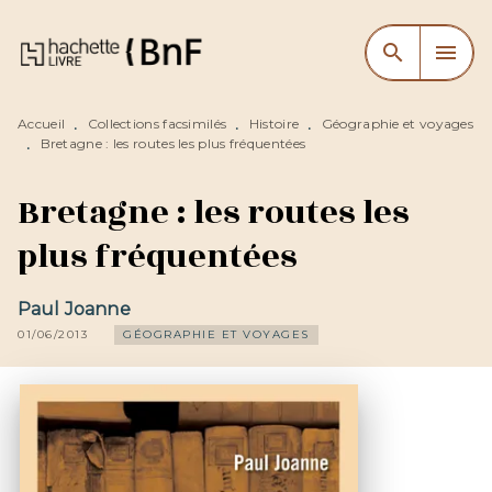
MENU
RECHERCHE
CONTENU
search
menu
PIED DE PAGE
Accueil
Collections facsimilés
Histoire
Géographie et voyages
•
•
•
Bretagne : les routes les plus fréquentées
•
Bretagne : les routes les
plus fréquentées
Paul Joanne
01/06/2013
GÉOGRAPHIE ET VOYAGES