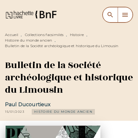
MENU
RECHERCHE
CONTENU
search
menu
PIED DE PAGE
Accueil
Collections facsimilés
Histoire
•
•
•
Histoire du monde ancien
•
Bulletin de la Société archéologique et historique du Limousin
Bulletin de la Société
archéologique et historique
du Limousin
Paul Ducourtieux
15/01/2023
HISTOIRE DU MONDE ANCIEN