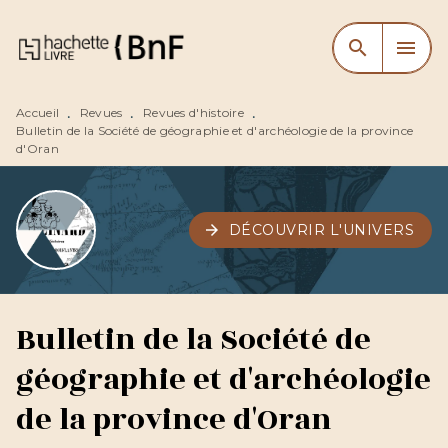
MENU
RECHERCHE
CONTENU
search
menu
PIED DE PAGE
Accueil
Revues
Revues d'histoire
•
•
•
Bulletin de la Société de géographie et d'archéologie de la province
d'Oran
arrow_forward
DÉCOUVRIR L'UNIVERS
Bulletin de la Société de
géographie et d'archéologie
de la province d'Oran