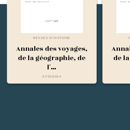
REVUES D'HISTOIRE
Annales des voyages,
Annal
de la géographie, de
de l
l'…
21/10/2024