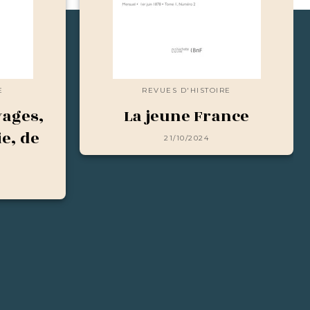
E
REVUES D'HISTOIRE
yages,
La jeune France
e, de
21/10/2024