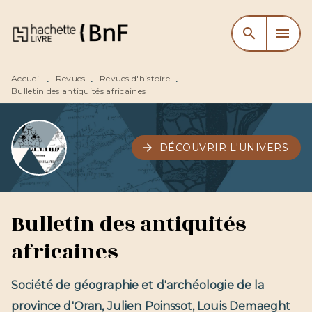
MENU
RECHERCHE
CONTENU
search
menu
PIED DE PAGE
Accueil
Revues
Revues d'histoire
•
•
•
Bulletin des antiquités africaines
arrow_forward
DÉCOUVRIR L'UNIVERS
Bulletin des antiquités
africaines
Société de géographie et d'archéologie de la
province d'Oran
,
Julien Poinssot
,
Louis Demaeght