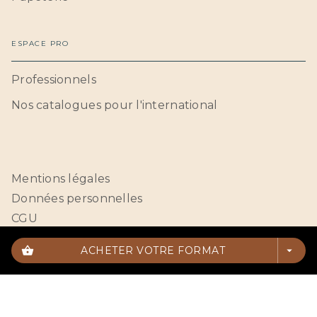
ESPACE PRO
Professionnels
Nos catalogues pour l'international
Mentions légales
Données personnelles
CGU
Paramétrer vos cookies
shopping_basket
ACHETER VOTRE FORMAT
arrow_drop_down