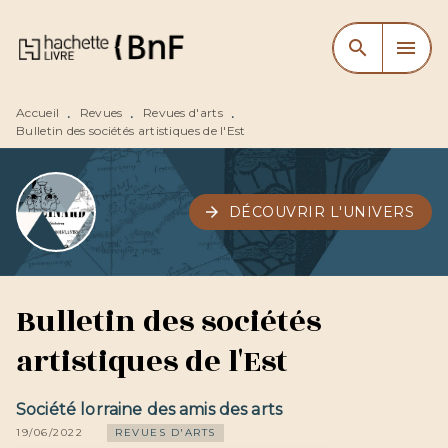
MENU
RECHERCHE
CONTENU
search
menu
PIED DE PAGE
Accueil
Revues
Revues d'arts
•
•
•
Bulletin des sociétés artistiques de l'Est
arrow_forward
DÉCOUVRIR L'UNIVERS
Bulletin des sociétés
artistiques de l'Est
Société lorraine des amis des arts
19/06/2022
REVUES D'ARTS