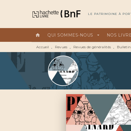
MENU
RECHERCHE
CONTEN
LE PATRIMOINE À POR
home
QUI SOMMES-NOUS
arrow_drop_down
NOS LIVR
Accueil
Revues
Revues de généralités
Bulletin
•
•
•