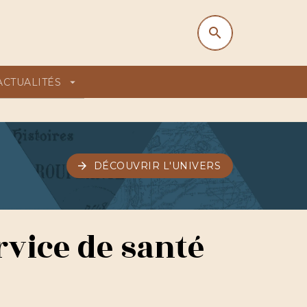
search
search
ACTUALITÉS
arrow_drop_down
arrow_forward
DÉCOUVRIR L'UNIVERS
rvice de santé