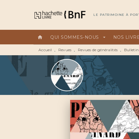
MENU
RECHERCHE
CONTEN
LE PATRIMOINE À POR
home
QUI SOMMES-NOUS
arrow_drop_down
NOS LIVR
Accueil
Revues
Revues de généralités
Bulletin
•
•
•