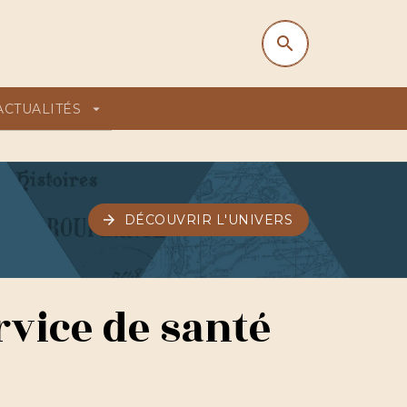
search
search
ACTUALITÉS
arrow_drop_down
arrow_forward
DÉCOUVRIR L'UNIVERS
rvice de santé