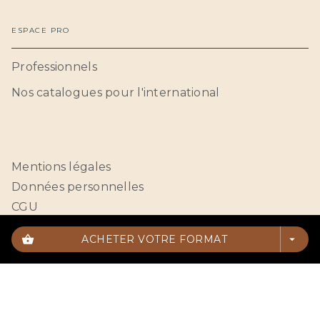
ESPACE PRO
Professionnels
Nos catalogues pour l'international
Mentions légales
Données personnelles
CGU
Paramétrer vos cookies
shopping_basket
ACHETER VOTRE FORMAT
arrow_drop_down
HACHETTE BNF© 2026