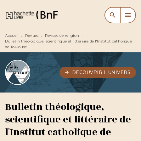
MENU
RECHERCHE
CONTENU
search
menu
PIED DE PAGE
Accueil
Revues
Revues de religion
•
•
•
Bulletin théologique, scientifique et littéraire de l'Institut catholique
de Toulouse
arrow_forward
DÉCOUVRIR L'UNIVERS
Bulletin théologique,
scientifique et littéraire de
l'Institut catholique de