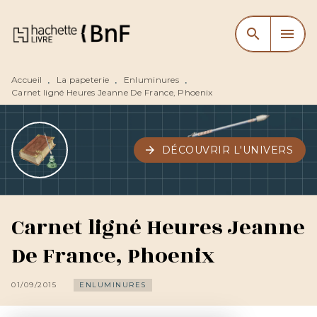
MENU
RECHERCHE
CONTENU
search
menu
PIED DE PAGE
Accueil
La papeterie
Enluminures
•
•
•
Carnet ligné Heures Jeanne De France, Phoenix
arrow_forward
DÉCOUVRIR L'UNIVERS
Carnet ligné Heures Jeanne
De France, Phoenix
01/09/2015
ENLUMINURES