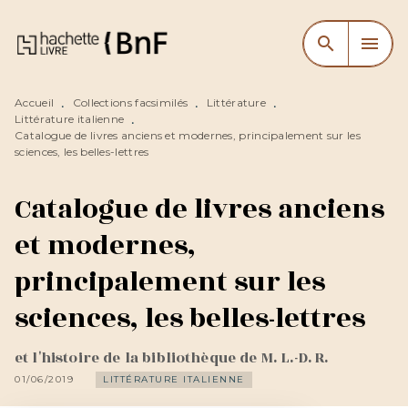
MENU
RECHERCHE
CONTENU
search
menu
PIED DE PAGE
Accueil
Collections facsimilés
Littérature
•
•
•
Littérature italienne
•
Catalogue de livres anciens et modernes, principalement sur les
sciences, les belles-lettres
Catalogue de livres anciens
et modernes,
principalement sur les
sciences, les belles-lettres
et l'histoire de la bibliothèque de M. L.-D. R.
01/06/2019
LITTÉRATURE ITALIENNE