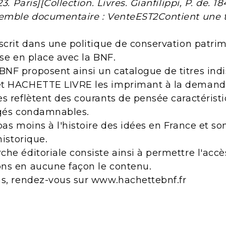
3. Paris][Collection. Livres. Gianfilippi, P. de. 1
semble documentaire : VenteEST2Contient une 
scrit dans une politique de conservation patri
ise en place avec la BNF.
NF proposent ainsi un catalogue de titres indi
et HACHETTE LIVRE les imprimant à la demand
s reflètent des courants de pensée caractérist
ugés condamnables.
pas moins à l'histoire des idées en France et s
historique.
he éditoriale consiste ainsi à permettre l'acc
ns en aucune façon le contenu.
ns, rendez-vous sur www.hachettebnf.fr