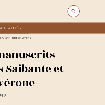
search
search
ACTUALITÉS
arrow_drop_down
t Gianfilippi de Vérone
manuscrits
s Saibante et
 Vérone
1843