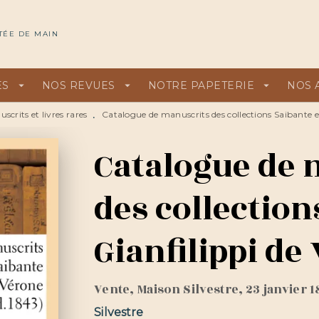
U
PIED DE PAGE
TÉE DE MAIN
ES
arrow_drop_down
NOS REVUES
arrow_drop_down
NOTRE PAPETERIE
arrow_drop_down
NOS 
scrits et livres rares
Catalogue de manuscrits des collections Saibante e
•
Catalogue de 
des collection
Gianfilippi de
Vente, Maison Silvestre, 23 janvier 
Silvestre