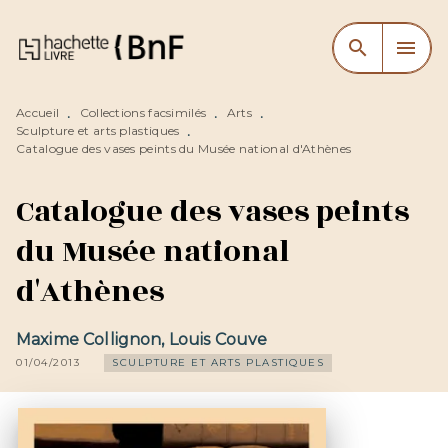
MENU
RECHERCHE
CONTENU
search
menu
PIED DE PAGE
Accueil
Collections facsimilés
Arts
•
•
•
Sculpture et arts plastiques
•
Catalogue des vases peints du Musée national d'Athènes
Catalogue des vases peints
du Musée national
d'Athènes
Maxime Collignon
,
Louis Couve
01/04/2013
SCULPTURE ET ARTS PLASTIQUES