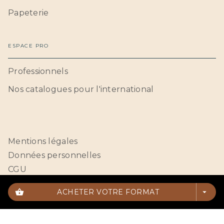
Papeterie
ESPACE PRO
Professionnels
Nos catalogues pour l'international
Mentions légales
Données personnelles
CGU
Paramétrer vos cookies
shopping_basket
ACHETER VOTRE FORMAT
arrow_drop_down