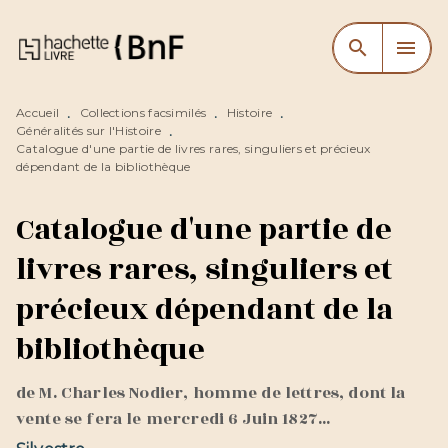
MENU
RECHERCHE
CONTENU
search
menu
PIED DE PAGE
Accueil
Collections facsimilés
Histoire
•
•
•
Généralités sur l'Histoire
•
Catalogue d'une partie de livres rares, singuliers et précieux
dépendant de la bibliothèque
Catalogue d'une partie de
livres rares, singuliers et
précieux dépendant de la
bibliothèque
de M. Charles Nodier, homme de lettres, dont la
vente se fera le mercredi 6 Juin 1827...