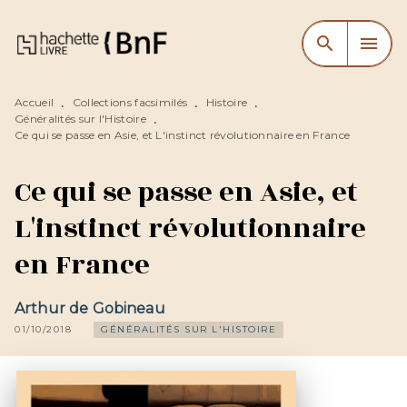
MENU
RECHERCHE
CONTENU
search
menu
PIED DE PAGE
Accueil
Collections facsimilés
Histoire
•
•
•
Généralités sur l'Histoire
•
Ce qui se passe en Asie, et L'instinct révolutionnaire en France
Ce qui se passe en Asie, et
L'instinct révolutionnaire
en France
Arthur de Gobineau
01/10/2018
GÉNÉRALITÉS SUR L'HISTOIRE