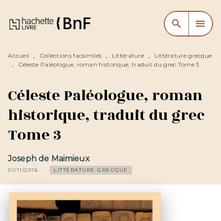
MENU
RECHERCHE
CONTENU
search
menu
PIED DE PAGE
Accueil
Collections facsimilés
Littérature
Littérature grecque
•
•
•
Céleste Paléologue, roman historique, traduit du grec Tome 3
•
Céleste Paléologue, roman
historique, traduit du grec
Tome 3
Joseph de Maimieux
01/11/2016
LITTÉRATURE GRECQUE