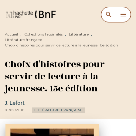
MENU
RECHERCHE
CONTENU
search
menu
PIED DE PAGE
Accueil
Collections facsimilés
Littérature
•
•
•
Littérature française
•
Choix d'histoires pour servir de lecture à la jeunesse. 15e édition
Choix d'histoires pour
servir de lecture à la
jeunesse. 15e édition
J. Lefort
01/02/2018
LITTÉRATURE FRANÇAISE