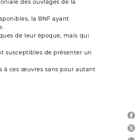
moniale des ouvrages de la
sponibles, la BNF ayant
e.
iques de leur époque, mais qui
ont susceptibles de présenter un
ès à ces œuvres sans pour autant
P