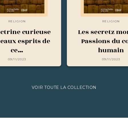
RELIGION
RELIGION
ctrine curieuse
Les secretz mo
beaux esprits de
Passions du c
ce…
humain
09/11/2023
09/11/2023
VOIR TOUTE LA COLLECTION