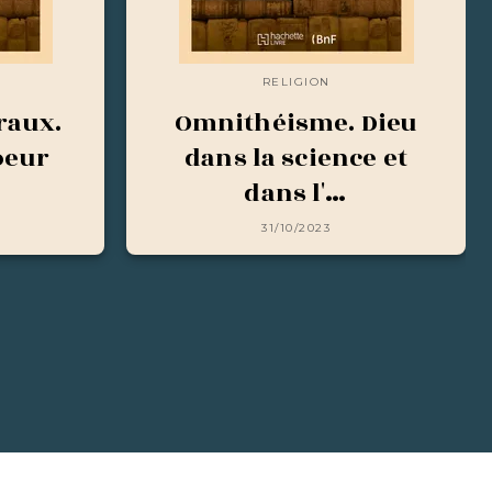
RELIGION
raux.
Omnithéisme. Dieu
oeur
dans la science et
dans l'…
31/10/2023