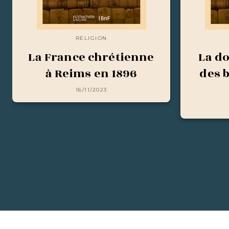
RELIGION
La France chrétienne
La do
à Reims en 1896
des 
16/11/2023