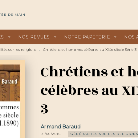
U
PIED DE PAGE
TÉE DE MAIN
ES
arrow_drop_down
NOS REVUES
arrow_drop_down
NOTRE PAPETERIE
arrow_drop_down
NOS 
ités sur les religions
Chrétiens et hommes célèbres au XIXe siècle Série 3
•
Chrétiens et
célèbres au XI
3
Armand Baraud
01/06/2016
GÉNÉRALITÉS SUR LES RELIGION