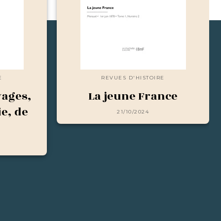
E
REVUES D'HISTOIRE
yages,
La jeune France
e, de
21/10/2024