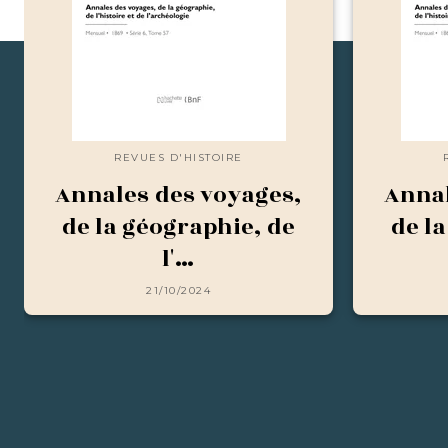
REVUES D'HISTOIRE
Annales des voyages,
Annal
de la géographie, de
de l
l'…
21/10/2024