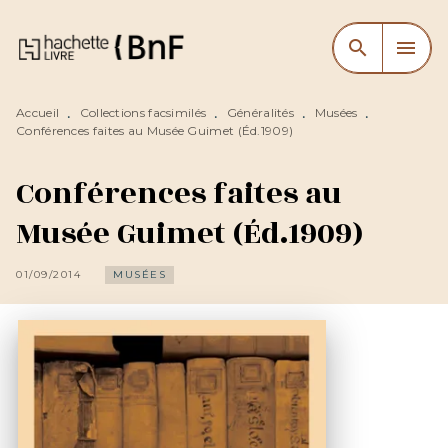
MENU
RECHERCHE
CONTENU
search
menu
PIED DE PAGE
Accueil
Collections facsimilés
Généralités
Musées
•
•
•
•
Conférences faites au Musée Guimet (Éd.1909)
Conférences faites au
Musée Guimet (Éd.1909)
01/09/2014
MUSÉES