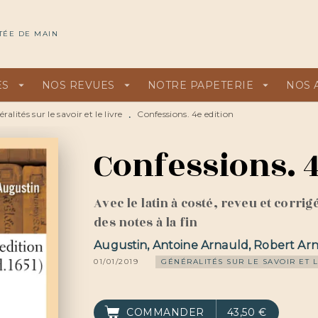
U
PIED DE PAGE
TÉE DE MAIN
ES
arrow_drop_down
NOS REVUES
arrow_drop_down
NOTRE PAPETERIE
arrow_drop_down
NOS 
ralités sur le savoir et le livre
Confessions. 4e edition
•
Confessions. 4
Avec le latin à costé, reveu et corri
des notes à la fin
Augustin
,
Antoine Arnauld
,
Robert Arn
01/01/2019
GÉNÉRALITÉS SUR LE SAVOIR ET L
COMMANDER
43,50 €