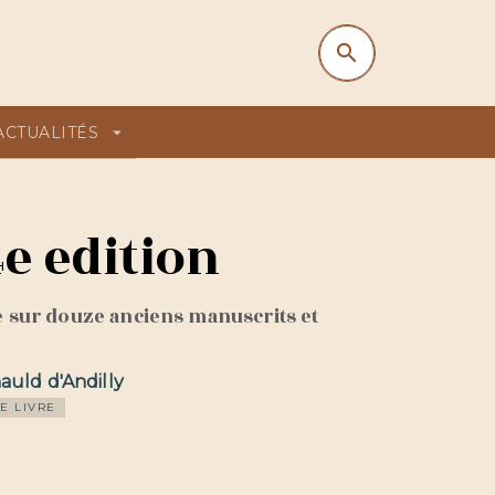
search
search
ACTUALITÉS
arrow_drop_down
e edition
gé sur douze anciens manuscrits et
auld d'Andilly
E LIVRE