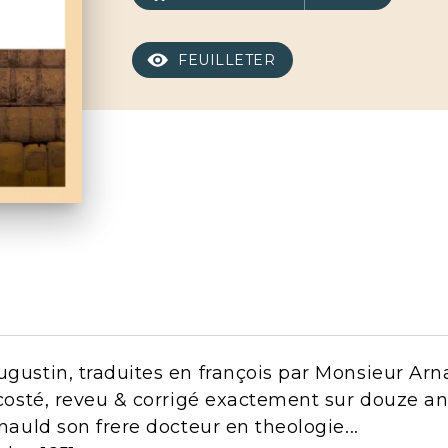
FEUILLETER
ugustin, traduites en françois par Monsieur Arn
à costé, reveu & corrigé exactement sur douze a
rnauld son frere docteur en theologie...