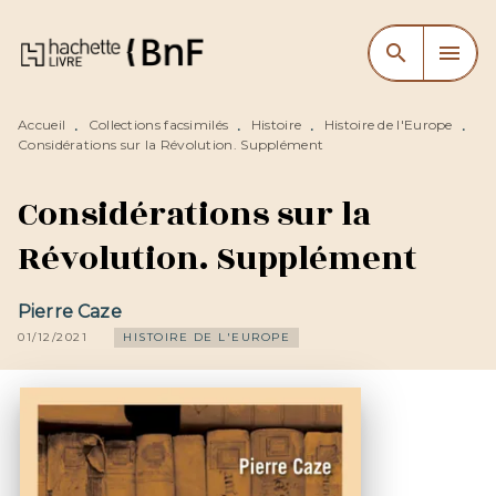
MENU
RECHERCHE
CONTENU
search
menu
PIED DE PAGE
Accueil
Collections facsimilés
Histoire
Histoire de l'Europe
•
•
•
•
Considérations sur la Révolution. Supplément
Considérations sur la
Révolution. Supplément
Pierre Caze
01/12/2021
HISTOIRE DE L'EUROPE