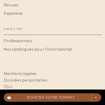
Revues
Papeterie
ESPACE PRO
Professionnels
Nos catalogues pour l'international
Mentions légales
Données personnelles
CGU
Paramétrer vos cookies
shopping_basket
ACHETER VOTRE FORMAT
arrow_drop_down