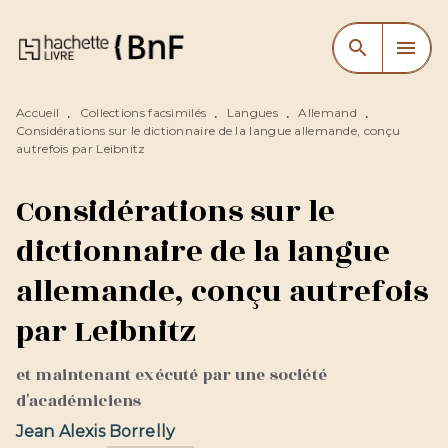
MENU
RECHERCHE
CONTENU
search
menu
PIED DE PAGE
Accueil
Collections facsimilés
Langues
Allemand
•
•
•
•
Considérations sur le dictionnaire de la langue allemande, conçu
autrefois par Leibnitz
Considérations sur le
dictionnaire de la langue
allemande, conçu autrefois
par Leibnitz
et maintenant exécuté par une société
d'académiciens
Jean Alexis Borrelly