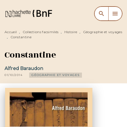
MENU
RECHERCHE
CONTENU
search
menu
PIED DE PAGE
Accueil
Collections facsimilés
Histoire
Géographie et voyages
•
•
•
Constantine
•
Constantine
Alfred Baraudon
01/10/2014
GÉOGRAPHIE ET VOYAGES