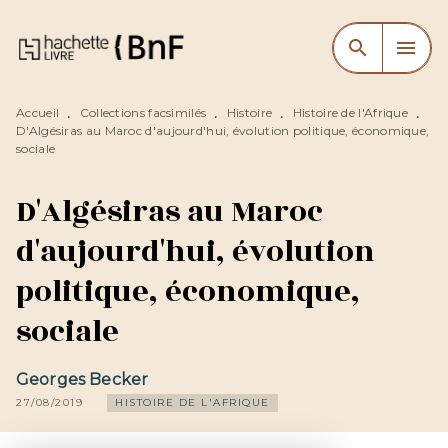
MENU
RECHERCHE
CONTENU
search
menu
PIED DE PAGE
Accueil
Collections facsimilés
Histoire
Histoire de l'Afrique
•
•
•
•
D'Algésiras au Maroc d'aujourd'hui, évolution politique, économique,
sociale
D'Algésiras au Maroc
d'aujourd'hui, évolution
politique, économique,
sociale
Georges Becker
27/08/2019
HISTOIRE DE L'AFRIQUE