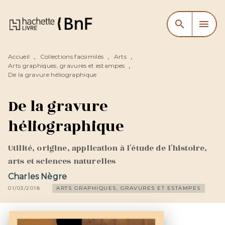
MENU
RECHERCHE
CONTENU
search
menu
PIED DE PAGE
Accueil
Collections facsimilés
Arts
•
•
•
Arts graphiques, gravures et estampes
•
De la gravure héliographique
De la gravure
héliographique
Utilité, origine, application à l'étude de l'histoire,
arts et sciences naturelles
Charles Nègre
01/03/2018
ARTS GRAPHIQUES, GRAVURES ET ESTAMPES