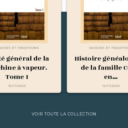
VOIRS ET TRADITIONS
SAVOIRS ET TRADITI
té général de la
Histoire généal
hine à vapeur.
de la famille 
Tome 1
en…
16/11/2023
14/11/2023
VOIR TOUTE LA COLLECTION