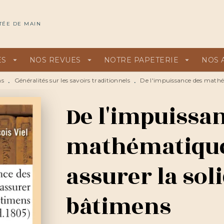
U
PIED DE PAGE
TÉE DE MAIN
ES
arrow_drop_down
NOS REVUES
arrow_drop_down
NOTRE PAPETERIE
arrow_drop_down
NOS 
ns
Généralités sur les savoirs traditionnels
De l'impuissance des mathém
•
•
De l'impuissa
mathématique
assurer la sol
bâtimens