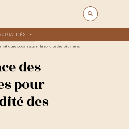
search
search
ACTUALITÉS
arrow_drop_down
atiques pour assurer la solidité des bâtimens
nce des
s pour
idité des