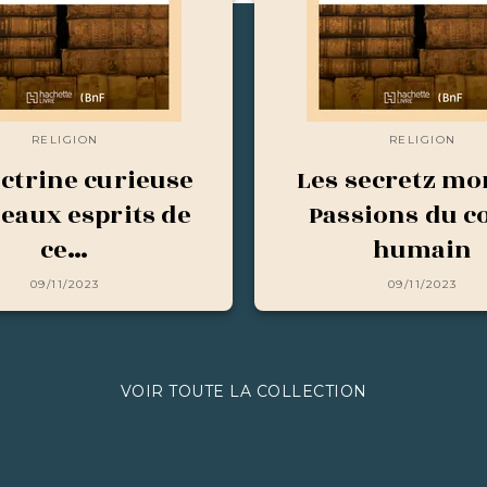
RELIGION
RELIGION
ctrine curieuse
Les secretz mo
beaux esprits de
Passions du c
ce…
humain
09/11/2023
09/11/2023
VOIR TOUTE LA COLLECTION