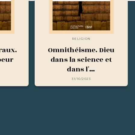
RELIGION
raux.
Omnithéisme. Dieu
oeur
dans la science et
dans l'…
31/10/2023