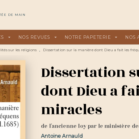
U
PIED DE PAGE
TÉE DE MAIN
ES
arrow_drop_down
NOS REVUES
arrow_drop_down
NOTRE PAPETERIE
arrow_drop_down
NOS 
ités sur les religions
Dissertation sur la manière dont Dieu a fait les fré
•
Dissertation 
dont Dieu a fa
miracles
de l'ancienne loy par le ministère d
Antoine Arnauld