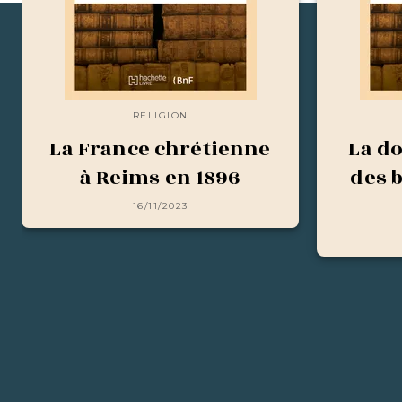
RELIGION
La France chrétienne
La do
à Reims en 1896
des 
16/11/2023