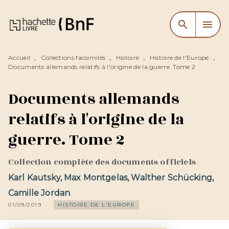
MENU
RECHERCHE
CONTENU
search
menu
PIED DE PAGE
Accueil
Collections facsimilés
Histoire
Histoire de l'Europe
•
•
•
•
Documents allemands relatifs à l'origine de la guerre. Tome 2
Documents allemands
relatifs à l'origine de la
guerre. Tome 2
Collection complète des documents officiels
Karl Kautsky
,
Max Montgelas
,
Walther Schücking
,
Camille Jordan
01/09/2019
HISTOIRE DE L'EUROPE