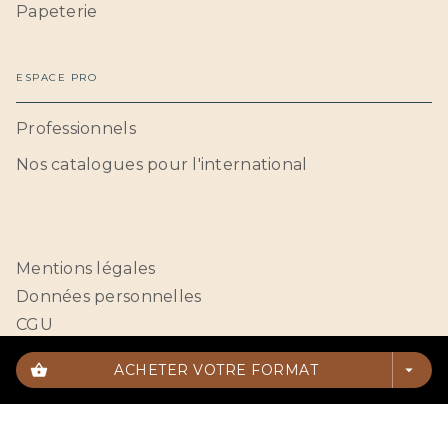
Papeterie
ESPACE PRO
Professionnels
Nos catalogues pour l'international
Mentions légales
Données personnelles
CGU
Paramétrer vos cookies
shopping_basket
ACHETER VOTRE FORMAT
arrow_drop_down